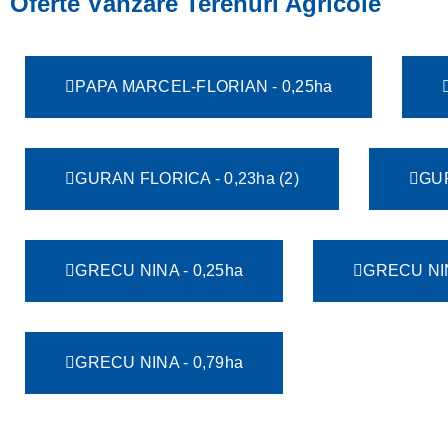
Oferte Vânzare Terenuri Agricole
PAPA MARCEL-FLORIAN - 0,25ha
GURAN FLORICA - 0,23ha (2)
GUR
GRECU NINA - 0,25ha
GRECU NIN
GRECU NINA - 0,79ha